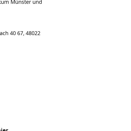
nikum Münster und
ach 40 67, 48022
ier.