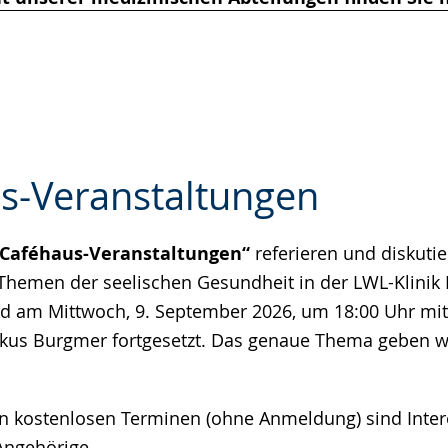
e
s-Veranstaltungen
Caféhaus-Veranstaltungen“
referieren und diskuti
e
Themen der seelischen Gesundheit in der LWL-Klinik 
rd am Mittwoch, 9. September 2026, um 18:00 Uhr mi
rkus Burgmer fortgesetzt. Das genaue Thema geben wir
n kostenlosen Terminen (ohne Anmeldung) sind Intere
Angehörige.