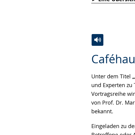
Gebärdensprach
wird
angezeigt.
Zur
Aktiviere
Ein
Caféhau
Leichten
Audio-
Video
Sprache
Unterstützung.
in
wechseln.
Deutscher
Unter dem Titel
„
Gebärdensprach
und Experten zu 
wird
Vortragsreihe wi
angezeigt.
von Prof. Dr. Ma
bekannt.
Eingeladen zu de
Betroffene oder 