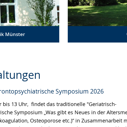
ik Münster
altungen
erontopsychiatrische Symposium 2026
e
r bis 13 Uhr, findet das traditionelle "Geriatrisch-
ische Symposium „Was gibt es Neues in der Altersme
ikoagulation, Osteoporose etc.)“ in Zusammenarbeit m