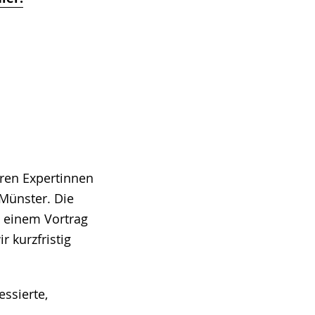
eren Expertinnen
Münster. Die
t einem Vortrag
 kurzfristig
ssierte,