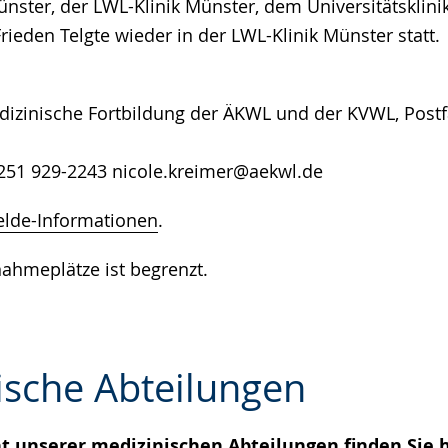
ünster, der LWL-Klinik Münster, dem Universitätskli
Frieden Telgte wieder in der LWL-Klinik Münster statt.
izinische Fortbildung der ÄKWL und der KVWL, Postf
251 929-2243 nicole.kreimer@aekwl.de
elde-Informationen
.
nahmeplätze ist begrenzt.
ische Abteilungen
t unserer medizinischen Abteilungen finden Sie h