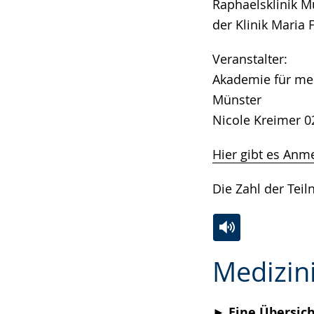
Raphaelsklinik M
der Klinik Maria 
Veranstalter:
Akademie für med
Münster
Nicole Kreimer 0
Hier gibt es Anm
Die Zahl der Teil
Zur
Aktiviere
Ein
Medizin
Leichten
Audio-
Video
Sprache
Unterstützung.
in
wechseln.
Deutscher
► Eine Übersich