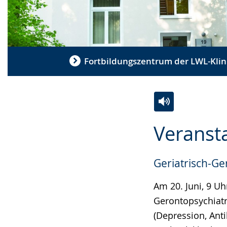
Fortbildungszentrum der LWL-Klin
Zur
Aktiviere
Ein
Veranst
Leichten
Audio-
Video
Sprache
Unterstützung.
in
Geriatrisch-G
wechseln.
Deutscher
Gebärdensprach
Am 20. Juni, 9 Uh
wird
Gerontopsychiatr
angezeigt.
(Depression, Ant