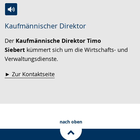
Zur
Aktiviere
Ein
Kaufmännischer Direktor
Leichten
Audio-
Video
Sprache
Unterstützung.
in
Der
Kaufmännische Direktor
Timo
wechseln.
Deutscher
Siebert
kümmert sich um die Wirtschafts- und
Gebärdensprache
Verwaltungsdienste.
wird
angezeigt.
► Zur Kontaktseite
nach oben