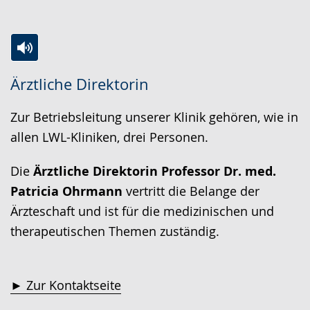
Zur
Aktiviere
Ein
Ärztliche Direktorin
Leichten
Audio-
Video
Sprache
Unterstützung.
in
Zur Betriebsleitung unserer Klinik gehören, wie in
wechseln.
Deutscher
allen LWL-Kliniken, drei Personen.
Gebärdensprache
wird
Die
Ärztliche Direktorin
Professor Dr. med.
angezeigt.
Patricia Ohrmann
vertritt die Belange der
Ärzteschaft und ist für die medizinischen und
therapeutischen Themen zuständig.
► Zur Kontaktseite