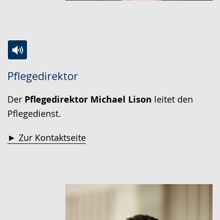
Zur
Aktiviere
Ein
Pflegedirektor
Leichten
Audio-
Video
Sprache
Unterstützung.
in
Der
Pflegedirektor Michael Lison
leitet den
wechseln.
Deutscher
Pflegedienst.
Gebärdensprache
wird
► Zur Kontaktseite
angezeigt.